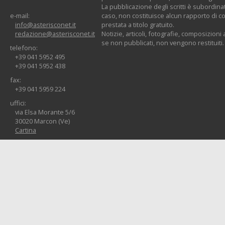
La pubblicazione degli scritti è subordinat
e-mail:
caso, non costituisce alcun rapporto di co
info@asterisconet.it
prestata a titolo gratuito.
redazione@asterisconet.it
Notizie, articoli, fotografie, composizioni a
se non pubblicati, non vengono restituiti.
telefono:
+39 041 5952 495
+39 041 5952 438
fax:
+39 041 5959 224
uffici:
via Elsa Morante 5/6
30020 Marcon (Ve)
Cartina