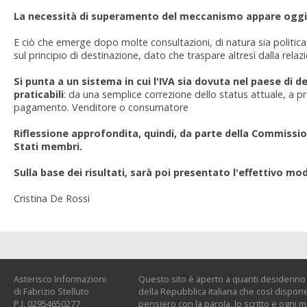
La necessità di superamento del meccanismo appare oggi
E ciò che emerge dopo molte consultazioni, di natura sia politica
sul principio di destinazione, dato che traspare altresì dalla rel
Si punta a un sistema in cui l'IVA sia dovuta nel paese di 
praticabili
: da una semplice correzione dello status attuale, a p
pagamento. Venditore o consumatore
Riflessione approfondita, quindi, da parte della Commission
Stati membri.
Sulla base dei risultati, sarà poi presentato l'effettivo mo
Cristina De Rossi
Asterisco Informazioni
Questo sito è aperto a quanti desiderino c
di Fabrizio Stelluto
della Repubblica italiana che così dispone:
P.I. 02954650277
pensiero con la parola, lo scritto e ogni 