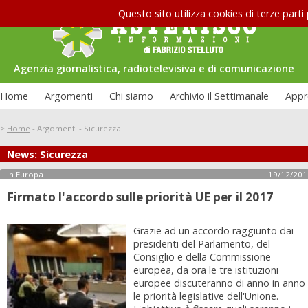
Questo sito utilizza cookies di terze parti
Agenzia giornalistica, radiotelevisiva e di comunicazione
Home
Argomenti
Chi siamo
Archivio il Settimanale
Appr
>
Home
-
Argomenti
-
Sicurezza
News: Sicurezza
Le interviste di Asterisco: Federico
uazione carceraria
Allamprese
In Europa
19/12/201
Firmato l'accordo sulle priorità UE per il 2017
Grazie ad un accordo raggiunto dai
presidenti del Parlamento, del
Consiglio e della Commissione
europea, da ora le tre istituzioni
europee discuteranno di anno in anno
le priorità legislative dell'Unione.