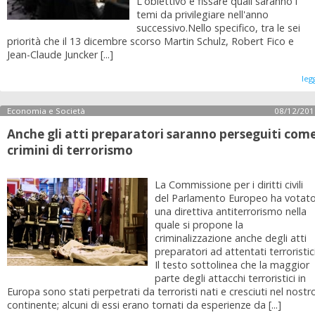
L'obiettivo è fissare quali saranno i
temi da privilegiare nell'anno
successivo.Nello specifico, tra le sei
priorità che il 13 dicembre scorso Martin Schulz, Robert Fico e
Jean-Claude Juncker [...]
leg
Economia e Società
08/12/201
Anche gli atti preparatori saranno perseguiti com
crimini di terrorismo
La Commissione per i diritti civili
del Parlamento Europeo ha votat
una direttiva antiterrorismo nella
quale si propone la
criminalizzazione anche degli atti
preparatori ad attentati terroristici
Il testo sottolinea che la maggior
parte degli attacchi terroristici in
Europa sono stati perpetrati da terroristi nati e cresciuti nel nostr
continente; alcuni di essi erano tornati da esperienze da [...]