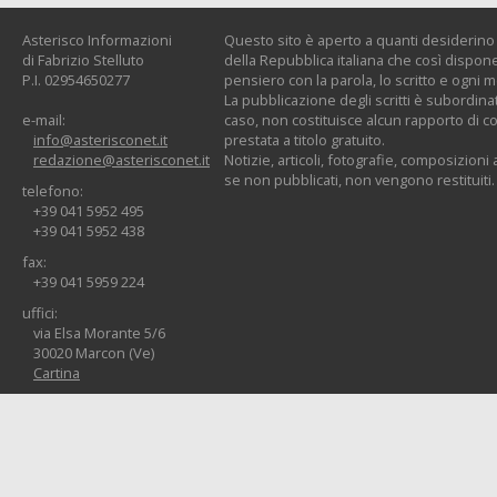
Asterisco Informazioni
Questo sito è aperto a quanti desiderino c
di Fabrizio Stelluto
della Repubblica italiana che così dispone:
P.I. 02954650277
pensiero con la parola, lo scritto e ogni 
La pubblicazione degli scritti è subordinat
e-mail:
caso, non costituisce alcun rapporto di co
info@asterisconet.it
prestata a titolo gratuito.
redazione@asterisconet.it
Notizie, articoli, fotografie, composizioni a
se non pubblicati, non vengono restituiti.
telefono:
+39 041 5952 495
+39 041 5952 438
fax:
+39 041 5959 224
uffici:
via Elsa Morante 5/6
30020 Marcon (Ve)
Cartina