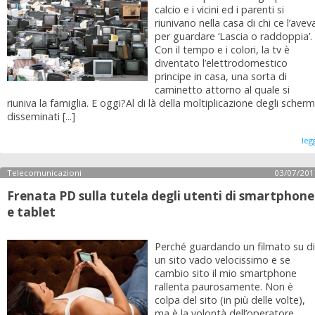
calcio e i vicini ed i parenti si
riunivano nella casa di chi ce l’avev
per guardare ‘Lascia o raddoppia’.
Con il tempo e i colori, la tv è
diventato l’elettrodomestico
principe in casa, una sorta di
caminetto attorno al quale si
riuniva la famiglia. E oggi?Al di là della moltiplicazione degli scherm
disseminati [...]
leg
Telecomunicazioni
03/07/201
Frenata PD sulla tutela degli utenti di smartphone
e tablet
Perché guardando un filmato su di
un sito vado velocissimo e se
cambio sito il mio smartphone
rallenta paurosamente. Non è
colpa del sito (in più delle volte),
ma è la volontà dell’operatore