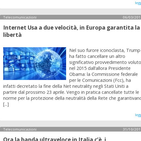
leg
Telecomunicazioni
06/03/201
Internet Usa a due velocità, in Europa garantita la
libertà
Nel suo furore iconoclasta, Trump
ha fatto cancellare un altro
significativo provvedimento volut
nel 2015 dall’allora Presidente
Obama: la Commissione federale
per le Comunicazioni (Fcc), ha
infatti decretato la fine della Net neutrality negli Stati Uniti a
partire dal prossimo 23 aprile. Vengo in pratica cancellate tutte le
norme per la protezione della neutralità della Rete che garantivan
[...]
leg
Telecomunicazioni
31/10/201
Ora la banda ultraveloce in Italia c’è, i