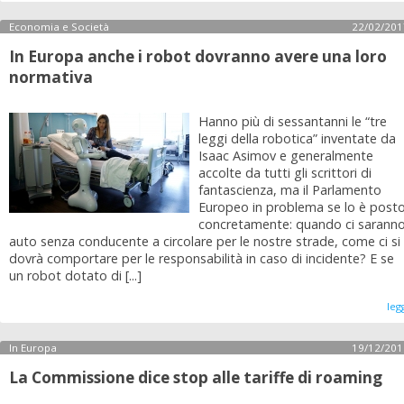
Economia e Società
22/02/201
In Europa anche i robot dovranno avere una loro
normativa
Hanno più di sessantanni le “tre
leggi della robotica” inventate da
Isaac Asimov e generalmente
accolte da tutti gli scrittori di
fantascienza, ma il Parlamento
Europeo in problema se lo è post
concretamente: quando ci sarann
auto senza conducente a circolare per le nostre strade, come ci si
dovrà comportare per le responsabilità in caso di incidente? E se
un robot dotato di [...]
leg
In Europa
19/12/201
La Commissione dice stop alle tariffe di roaming