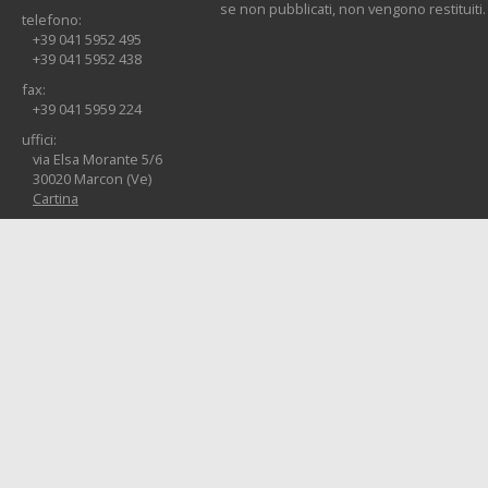
se non pubblicati, non vengono restituiti.
telefono:
+39 041 5952 495
+39 041 5952 438
fax:
+39 041 5959 224
uffici:
via Elsa Morante 5/6
30020 Marcon (Ve)
Cartina