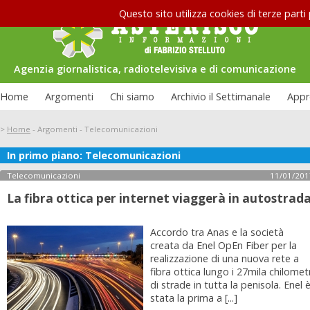
Questo sito utilizza cookies di terze parti
Agenzia giornalistica, radiotelevisiva e di comunicazione
Home
Argomenti
Chi siamo
Archivio il Settimanale
Appr
>
Home
-
Argomenti
-
Telecomunicazioni
In primo piano: Telecomunicazioni
Le interviste di Asterisco: Federico
uazione carceraria
Allamprese
Telecomunicazioni
11/01/201
La fibra ottica per internet viaggerà in autostrad
Accordo tra Anas e la società
creata da Enel OpEn Fiber per la
realizzazione di una nuova rete a
fibra ottica lungo i 27mila chilometr
di strade in tutta la penisola. Enel 
stata la prima a [...]