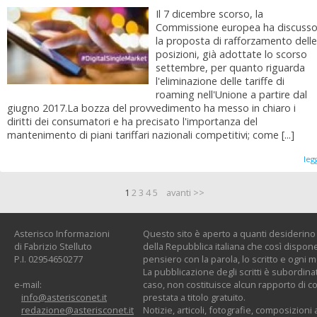
Il 7 dicembre scorso, la
Commissione europea ha discuss
la proposta di rafforzamento delle
posizioni, già adottate lo scorso
settembre, per quanto riguarda
l'eliminazione delle tariffe di
roaming nell'Unione a partire dal
giugno 2017.La bozza del provvedimento ha messo in chiaro i
diritti dei consumatori e ha precisato l'importanza del
mantenimento di piani tariffari nazionali competitivi; come [...]
leg
1
2
3
4
5
avanti >>
Asterisco Informazioni
Questo sito è aperto a quanti desiderino c
di Fabrizio Stelluto
della Repubblica italiana che così dispone:
P.I. 02954650277
pensiero con la parola, lo scritto e ogni 
La pubblicazione degli scritti è subordinat
e-mail:
caso, non costituisce alcun rapporto di co
info@asterisconet.it
prestata a titolo gratuito.
redazione@asterisconet.it
Notizie, articoli, fotografie, composizioni a