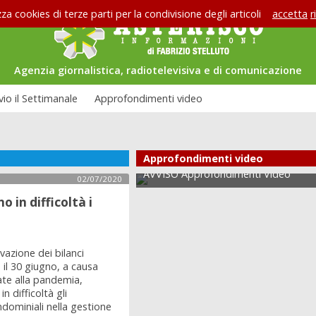
zza cookies di terze parti per la condivisione degli articoli
accetta
r
Agenzia giornalistica, radiotelevisiva e di comunicazione
vio il Settimanale
Approfondimenti video
Approfondimenti video
iste di Asterisco: Federico
se
AVVISO Approfondimenti Video
02/07/2020
 in difficoltà i
azione dei bilanci
 il 30 giugno, a causa
gate alla pandemia,
 difficoltà gli
dominiali nella gestione