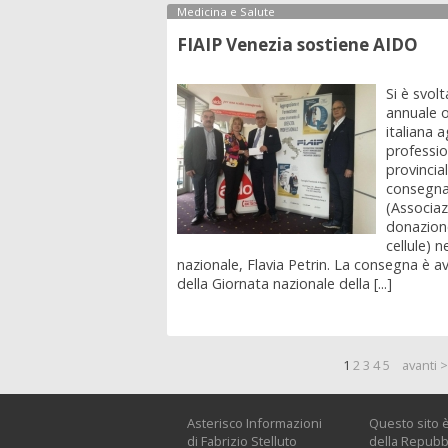
Medicina e Salute
FIAIP Venezia sostiene AIDO
Si è svol
annuale o
italiana 
profession
provincia
consegnat
(Associaz
donazione
cellule) 
nazionale, Flavia Petrin. La consegna è 
della Giornata nazionale della [...]
1
2
3
4
5
avanti 
Asterisco Informazioni
Questo sito è
di Fabrizio Stelluto
della Repubbl