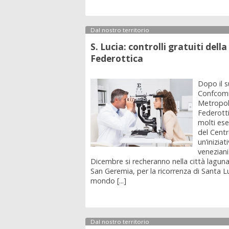
Dal nostro territorio
S. Lucia: controlli gratuiti della
Federottica
Dopo il s
Confcom
Metropol
Federott
molti ese
del Cent
un’iniziat
veneziani 
Dicembre si recheranno nella città lagun
San Geremia, per la ricorrenza di Santa Lu
mondo [...]
Dal nostro territorio