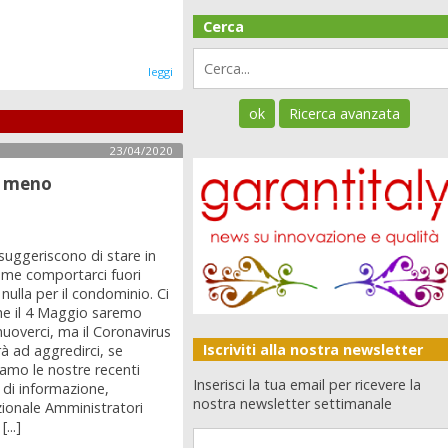
Cerca
leggi
23/04/2020
è meno
 suggeriscono di stare in
ome comportarci fuori
nulla per il condominio. Ci
he il 4 Maggio saremo
 muoverci, ma il Coronavirus
Iscriviti alla nostra newsletter
à ad aggredirci, se
amo le nostre recenti
Inserisci la tua email per ricevere la
 di informazione,
nostra newsletter settimanale
zionale Amministratori
...]