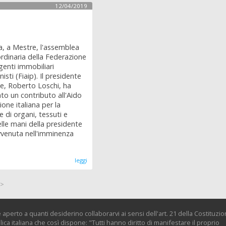
12/04/2019
ta, a Mestre, l'assemblea
rdinaria della Federazione
agenti immobiliari
isti (Fiaip). Il presidente
le, Roberto Loschi, ha
o un contributo all'Aido
ione italiana per la
 di organi, tessuti e
nelle mani della presidente
avvenuta nell'imminenza
leggi
>>
 aperto a quanti desiderino collaborarvi ai sensi dell'art. 21 della Costituzi
ica italiana che così dispone: "Tutti hanno diritto di manifestare il proprio