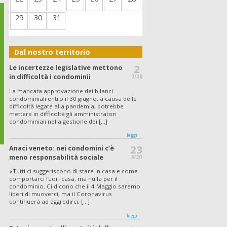
29
30
31
Dal nostro territorio
2
Le incertezze legislative mettono
in difficoltà i condominii
7/20
La mancata approvazione dei bilanci
condominiali entro il 30 giugno, a causa delle
difficoltà legate alla pandemia, potrebbe
mettere in difficoltà gli amministratori
condominiali nella gestione dei [...]
leggi
23
Anaci veneto: nei condomini c’è
meno responsabilità sociale
4/20
«Tutti ci suggeriscono di stare in casa e come
comportarci fuori casa, ma nulla per il
condominio. Ci dicono che il 4 Maggio saremo
liberi di muoverci, ma il Coronavirus
continuerà ad aggredirci, [...]
leggi