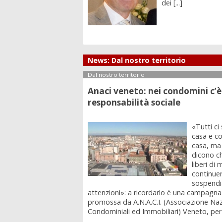
dei [...]
News: Dal nostro territorio
Dal nostro territorio
Anaci veneto: nei condomini c’
responsabilità sociale
«Tutti ci
casa e c
casa, ma 
dicono c
liberi di
continuer
sospendi
attenzioni»: a ricordarlo è una campagna
promossa da A.N.A.C.I. (Associazione Na
Condominiali ed Immobiliari) Veneto, per [