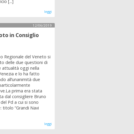
o [...]
leggi
12/06/2019
voto in Consiglio
lio Regionale del Veneto si
o delle due questioni di
attualità oggi nella
Venezia e lo ha fatto
do all’unanimità due
particolarmente
tive.La prima era stata
a dal consigliere Bruno
del Pd a cui si sono
: titolo “Grandi Navi
leggi