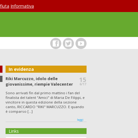
ifiuta
Informativa
In evidenza
Le interviste di Asterisco
La situazione carceraria
Allamprese
15
Riki Marcuzzo, idolo delle
giovanissime, riempie Valecenter
6/17
Sono arrivati fin dal primo mattino i fan del
finalista del talent "Amici" di Maria De Filippi, e
vincitore in questa edizione della sezione
canto, RICCARDO "RIKI" MARCUZZO. E quando
è comparso [...]
leggi
Links