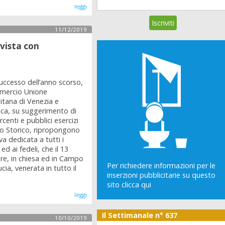
leggi
11/12/2019
 vista con
uccesso dell’anno scorso,
mercio Unione
itana di Venezia e
ica, su suggerimento di
rcenti e pubblici esercizi
ro Storico, ripropongono
iva dedicata a tutti i
ed ai fedeli, che il 13
are, in chiesa ed in Campo
Per richiedere informazioni per le
cia, venerata in tutto il
inserzioni pubblicitarie su questo
sito clicca qui
leggi
Il Settimanale n° 637
10/10/2019