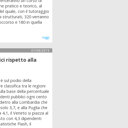
uenteranno un corso di
e pratico e teorico, al
el quale, con il tutoraggio
hi strutturati, 320 verranno
Soccorso e 180 in quella
leggi
07/08/2019
ci rispetto alla
 è sul podio della
e classifica tra le regioni
sulla base della percentuale
denti pubblici ogni cento
 dietro alla Lombardia che
solo 3,7, e alla Puglia che
 4,1, il Veneto si piazza al
sto con 4,3 dipendenti
atistiche Flash, il