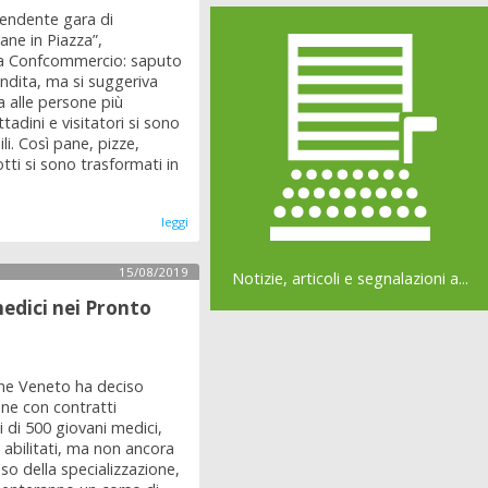
rendente gara di
Pane in Piazza”,
da Confcommercio: saputo
endita, ma si suggeriva
a alle persone più
ttadini e visitatori si sono
li. Così pane, pizze,
otti si sono trasformati in
leggi
15/08/2019
Notizie, articoli e segnalazioni a...
edici nei Pronto
ne Veneto ha deciso
one con contratti
di 500 giovani medici,
e abilitati, ma non ancora
so della specializzazione,