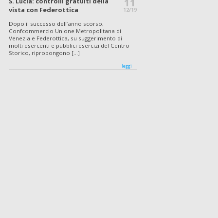
11
S. Lucia: controlli gratuiti della
vista con Federottica
12/19
Dopo il successo dell’anno scorso,
Confcommercio Unione Metropolitana di
Venezia e Federottica, su suggerimento di
molti esercenti e pubblici esercizi del Centro
Storico, ripropongono [...]
leggi