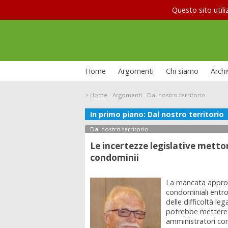
Questo sito utili
Home
Argomenti
Chi siamo
Archi
>
Home
-
Argomenti
-
Dal nostro territorio
In primo piano: Dal nostro territorio
Le interv
La situazione carceraria
Allampre
Dal nostro territorio
Le incertezze legislative mettono
condominii
La mancata approv
condominiali entro
delle difficoltà le
potrebbe mettere in
amministratori con