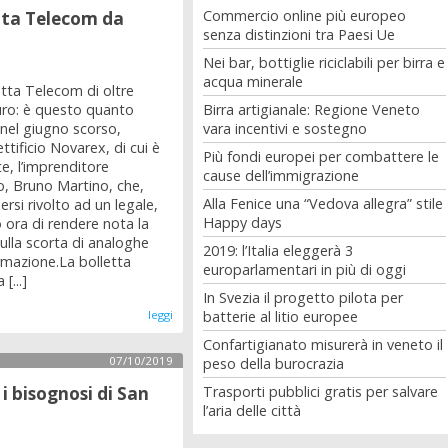
Commercio online più europeo
etta Telecom da
senza distinzioni tra Paesi Ue
Nei bar, bottiglie riciclabili per birra e
acqua minerale
tta Telecom di oltre
Birra artigianale: Regione Veneto
uro: è questo quanto
vara incentivi e sostegno
 nel giugno scorso,
ettificio Novarex, di cui è
Più fondi europei per combattere le
e, l’imprenditore
cause dell’immigrazione
o, Bruno Martino, che,
Alla Fenice una “Vedova allegra” stile
rsi rivolto ad un legale,
Happy days
 ora di rendere nota la
ulla scorta di analoghe
2019: l’Italia eleggerà 3
ormazione.La bolletta
europarlamentari in più di oggi
[...]
In Svezia il progetto pilota per
batterie al litio europee
leggi
Confartigianato misurerà in veneto il
07/10/2019
peso della burocrazia
Trasporti pubblici gratis per salvare
 i bisognosi di San
l’aria delle città