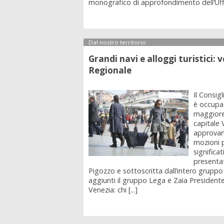
monografico di approfondimento dell’Uffici
Dal nostro territorio
Grandi navi e alloggi turistici: 
Regionale
Il Consig
è occupat
maggiore 
capitale 
approvan
mozioni 
significa
presentat
Pigozzo e sottoscritta dall’intero gruppo 
aggiunti il gruppo Lega e Zaia Presidente
Venezia: chi [...]