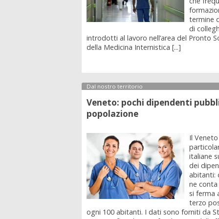
che freq
formazion
termine d
di colleg
introdotti al lavoro nell’area del Pronto 
della Medicina Internistica [...]
Dal nostro territorio
Veneto: pochi dipendenti pubbli
popolazione
Il Veneto
particolar
italiane 
dei dipen
abitanti:
ne conta 
si ferma a
terzo po
ogni 100 abitanti. I dati sono forniti da St