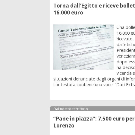
Torna dall’Egitto e riceve boll
16.000 euro
Una bolle
16.000 e
ricevuto,
dall’etich
President
venezian
dopo esse
ha deciso
vicenda s
situazioni denunciate dagli organi di inf
contestata contiene una voce: “Dati Extra 
Dal nostro territorio
“Pane in piazza”: 7.500 euro per
Lorenzo