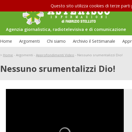
Questo sito utilizza cookies di terze parti
Agenzia giornalistica, radiotelevisiva e di comunicazione
Home
Argomenti
Chi siamo
Archivio il Settimanale
Appr
>
Home
-
Argomenti
-
Approfondimenti Video
-
Nessuno srumentalizzi Dio!
Nessuno srumentalizzi Dio!