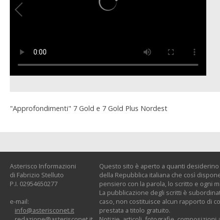
"Approfondimenti" 7 Gold e 7 Gold Plus Nordest
Asterisco Informazioni
Questo sito è aperto a quanti desiderino c
di Fabrizio Stelluto
della Repubblica italiana che così dispone:
P.I. 02954650277
pensiero con la parola, lo scritto e ogni 
La pubblicazione degli scritti è subordinat
e-mail:
caso, non costituisce alcun rapporto di co
info@asterisconet.it
prestata a titolo gratuito.
redazione@asterisconet.it
Notizie, articoli, fotografie, composizioni a