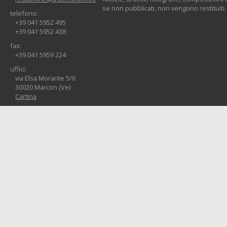
se non pubblicati, non vengono restituiti.
telefono:
+39 041 5952 495
+39 041 5952 438
fax:
+39 041 5959 224
uffici:
via Elsa Morante 5/6
30020 Marcon (Ve)
Cartina