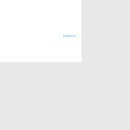
Indietro
one
Direttore:
Fabrizio Stelluto
gni
ndersi
Caporedattore
Cristina De Rossi
anche
Webmaster
Eros Zabeo