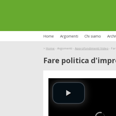
Home
Argomenti
Chi siamo
Archi
>
Home
-
Argomenti
-
Approfondimenti Video
-
Far
Fare politica d'imp