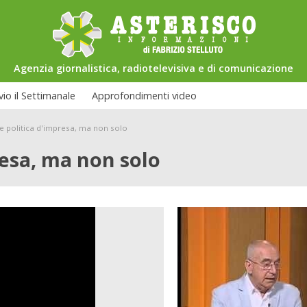
Agenzia giornalistica, radiotelevisiva e di comunicazione
vio il Settimanale
Approfondimenti video
e politica d'impresa, ma non solo
resa, ma non solo