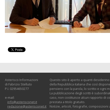
Asterisco Informazioni
Questo sito è aperto a quanti desiderino c
di Fabrizio Stelluto
della Repubblica italiana che così dispone:
P.I. 02954650277
pensiero con la parola, lo scritto e ogni 
La pubblicazione degli scritti è subordinat
e-mail:
caso, non costituisce alcun rapporto di co
info@asterisconet.it
prestata a titolo gratuito.
redazione@asterisconet.it
Notizie, articoli, fotografie, composizioni a