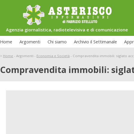
Agenzia giornalistica, radiotelevisiva e di comunicazione
Home
Argomenti
Chi siamo
Archivio il Settimanale
Appr
>
Home
-
Argomenti
-
Economia e Società
-
Compravendita immobili: siglato acc
Compravendita immobili: siglat