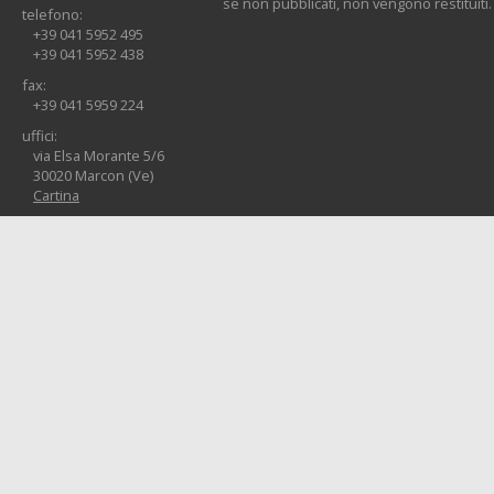
se non pubblicati, non vengono restituiti.
telefono:
+39 041 5952 495
+39 041 5952 438
fax:
+39 041 5959 224
uffici:
via Elsa Morante 5/6
30020 Marcon (Ve)
Cartina