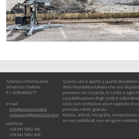
Asterisco Informazioni
Questo sito è aperto a quanti desiderino c
di Fabrizio Stelluto
della Repubblica italiana che così dispone:
P.I. 02954650277
pensiero con la parola, lo scritto e ogni 
La pubblicazione degli scritti è subordinat
e-mail:
caso, non costituisce alcun rapporto di co
info@asterisconet.it
prestata a titolo gratuito.
redazione@asterisconet.it
Notizie, articoli, fotografie, composizioni a
se non pubblicati, non vengono restituiti.
telefono:
+39 041 5952 495
+39 041 5952 438