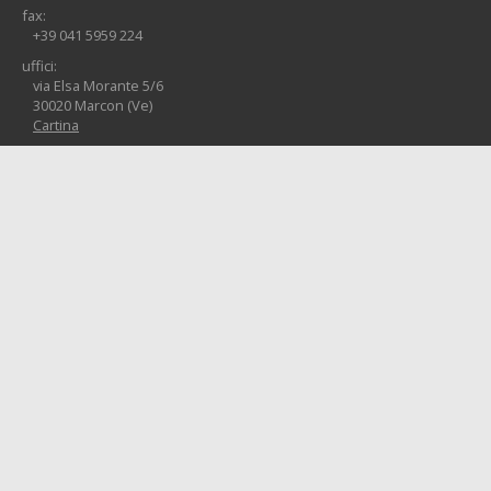
fax:
+39 041 5959 224
uffici:
via Elsa Morante 5/6
30020 Marcon (Ve)
Cartina