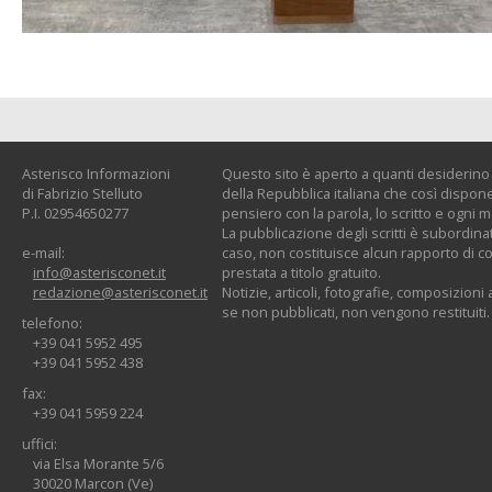
Asterisco Informazioni
Questo sito è aperto a quanti desiderino c
di Fabrizio Stelluto
della Repubblica italiana che così dispone:
P.I. 02954650277
pensiero con la parola, lo scritto e ogni 
La pubblicazione degli scritti è subordinat
e-mail:
caso, non costituisce alcun rapporto di co
info@asterisconet.it
prestata a titolo gratuito.
redazione@asterisconet.it
Notizie, articoli, fotografie, composizioni a
se non pubblicati, non vengono restituiti.
telefono:
+39 041 5952 495
+39 041 5952 438
fax:
+39 041 5959 224
uffici:
via Elsa Morante 5/6
30020 Marcon (Ve)