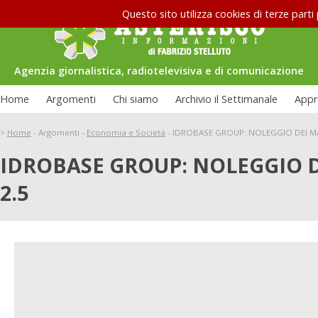
Questo sito utilizza cookies di terze parti
Agenzia giornalistica, radiotelevisiva e di comunicazione
Home
Argomenti
Chi siamo
Archivio il Settimanale
Appr
>
Home
-
Argomenti
-
Economia e Società
-
IDROBASE GROUP: NOLEGGIO DEI MA
IDROBASE GROUP: NOLEGGIO 
2.5