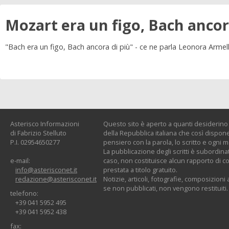
Mozart era un figo, Bach ancor
"Bach era un figo, Bach ancora di più" - ce ne parla Leonora Armel
Asterisco Informazioni
Questo sito è aperto a quanti desiderino c
di Fabrizio Stelluto
della Repubblica italiana che così dispone:
P.I. 02954650277
pensiero con la parola, lo scritto e ogni 
La pubblicazione degli scritti è subordinat
e-mail:
caso, non costituisce alcun rapporto di co
info@asterisconet.it
prestata a titolo gratuito.
redazione@asterisconet.it
Notizie, articoli, fotografie, composizioni a
se non pubblicati, non vengono restituiti.
telefono:
+39 041 5952 495
+39 041 5952 438
fax: