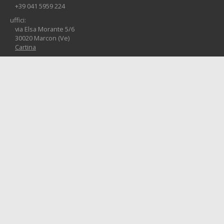
+39 041 5959 224
uffici:
via Elsa Morante 5/6
30020 Marcon (Ve)
Cartina