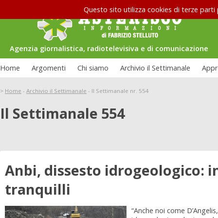
Questo sito utilizza cookies di terze parti
Agenzia giornalistica, radiotelevisiva e di comunicazione
Home
Argomenti
Chi siamo
Archivio il Settimanale
Appr
>
Home
-
Archivio il Settimanale
-
Il Settimanale nr. 554
Il Settimanale 554
Anbi, dissesto idrogeologico: 
tranquilli
“Anche noi come D’Angelis, 