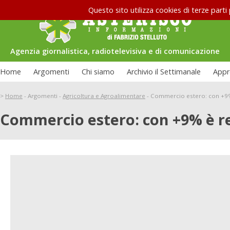
Questo sito utilizza cookies di terze parti
Agenzia giornalistica, radiotelevisiva e di comunicazione
Home
Argomenti
Chi siamo
Archivio il Settimanale
Appr
>
Home
-
Argomenti
-
Agricoltura e Agroalimentare
-
Commercio estero: con +9%
Commercio estero: con +9% è r