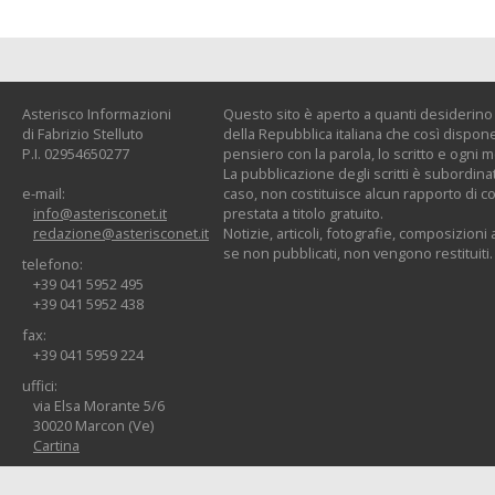
Asterisco Informazioni
Questo sito è aperto a quanti desiderino c
di Fabrizio Stelluto
della Repubblica italiana che così dispone:
P.I. 02954650277
pensiero con la parola, lo scritto e ogni 
La pubblicazione degli scritti è subordinat
e-mail:
caso, non costituisce alcun rapporto di co
info@asterisconet.it
prestata a titolo gratuito.
redazione@asterisconet.it
Notizie, articoli, fotografie, composizioni a
se non pubblicati, non vengono restituiti.
telefono:
+39 041 5952 495
+39 041 5952 438
fax:
+39 041 5959 224
uffici:
via Elsa Morante 5/6
30020 Marcon (Ve)
Cartina