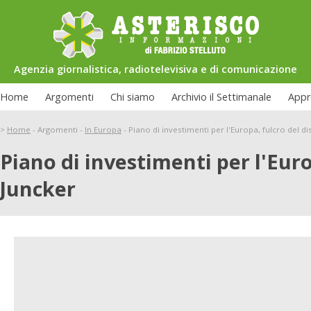
Agenzia giornalistica, radiotelevisiva e di comunicazione
Home
Argomenti
Chi siamo
Archivio il Settimanale
Appr
>
Home
-
Argomenti
-
In Europa
-
Piano di investimenti per l'Europa, fulcro del d
Piano di investimenti per l'Euro
Juncker