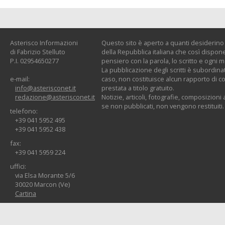
Asterisco Informazioni
Questo sito è aperto a quanti desiderino c
di Fabrizio Stelluto
della Repubblica italiana che così dispone:
P.I. 02954650277
pensiero con la parola, lo scritto e ogni 
La pubblicazione degli scritti è subordinat
e-mail:
caso, non costituisce alcun rapporto di co
info@asterisconet.it
prestata a titolo gratuito.
redazione@asterisconet.it
Notizie, articoli, fotografie, composizioni a
se non pubblicati, non vengono restituiti.
telefono:
+39 041 5952 495
+39 041 5952 438
fax:
+39 041 5959 224
uffici:
via Elsa Morante 5/6
30020 Marcon (Ve)
Cartina