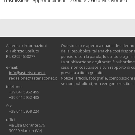
Trasmissione "Approfondimenti" 7 Gold e 7 Gold Plus Nordest
Asterisco Informazioni
Questo sito è aperto a quanti desiderino c
di Fabrizio Stelluto
della Repubblica italiana che così dispone:
P.I. 02954650277
pensiero con la parola, lo scritto e ogni 
La pubblicazione degli scritti è subordinat
e-mail:
caso, non costituisce alcun rapporto di co
info@asterisconet.it
prestata a titolo gratuito.
redazione@asterisconet.it
Notizie, articoli, fotografie, composizioni a
se non pubblicati, non vengono restituiti.
telefono:
+39 041 5952 495
+39 041 5952 438
fax:
+39 041 5959 224
uffici:
via Elsa Morante 5/6
30020 Marcon (Ve)