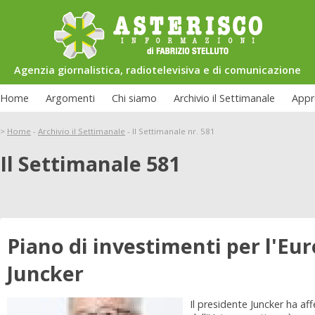
Agenzia giornalistica, radiotelevisiva e di comunicazione
Home
Argomenti
Chi siamo
Archivio il Settimanale
Appr
>
Home
-
Archivio il Settimanale
-
Il Settimanale nr. 581
Il Settimanale 581
Piano di investimenti per l'Eur
Juncker
Il presidente Juncker ha af