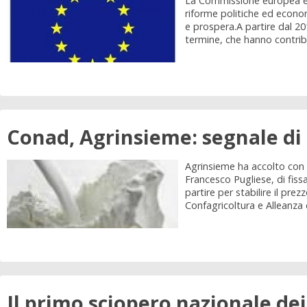
La Commissione europea è d
riforme politiche ed econo
e prospera.A partire dal 2
termine, che hanno contribu
Conad, Agrinsieme: segnale di 
Agrinsieme ha accolto con 
Francesco Pugliese, di fissa
partire per stabilire il pr
Confagricoltura e Alleanza d
Il primo sciopero nazionale dei