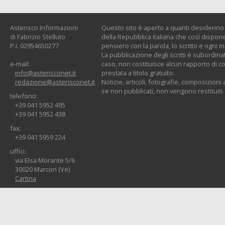
Asterisco Informazioni
Questo sito è aperto a quanti desiderino c
di Fabrizio Stelluto
della Repubblica italiana che così dispone:
P.I. 02954650277
pensiero con la parola, lo scritto e ogni 
La pubblicazione degli scritti è subordinat
e-mail:
caso, non costituisce alcun rapporto di co
info@asterisconet.it
prestata a titolo gratuito.
redazione@asterisconet.it
Notizie, articoli, fotografie, composizioni a
se non pubblicati, non vengono restituiti.
telefono:
+39 041 5952 495
+39 041 5952 438
fax:
+39 041 5959 224
uffici:
via Elsa Morante 5/6
30020 Marcon (Ve)
Cartina