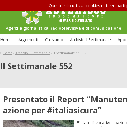
Questo sito utilizza cookies di terze parti
Agenzia giornalistica, radiotelevisiva e di comunicazione
Home
Argomenti
Chi siamo
Archivio il Settimanale
Appr
>
Home
-
Archivio il Settimanale
-
Il Settimanale nr. 552
Il Settimanale 552
Presentato il Report “Manutenzi
azione per #italiasicura”
E’ stato l’evocativo spazio 