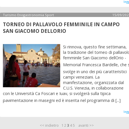
leg
Turismo Enogastronomia Sport
15/09/202
TORNEO DI PALLAVOLO FEMMINILE IN CAMPO
SAN GIACOMO DELLORIO
Si rinnova, questo fine settimana,
la tradizione del torneo di pallavol
femminile San Giacomo dellOrio -
Memorial Francesca Bardelle, che s
svolge in uno dei più caratteristici
campi veneziani. La
manifestazione, organizzata dal
C.U.S. Venezia, in collaborazione
con le Università Ca Foscari e Iuav, si svolgerà sulla tipica
pavimentazione in masegni ed è inserita nel programma di [...]
leg
<< indietro
1
2
3
4
5
avanti >>