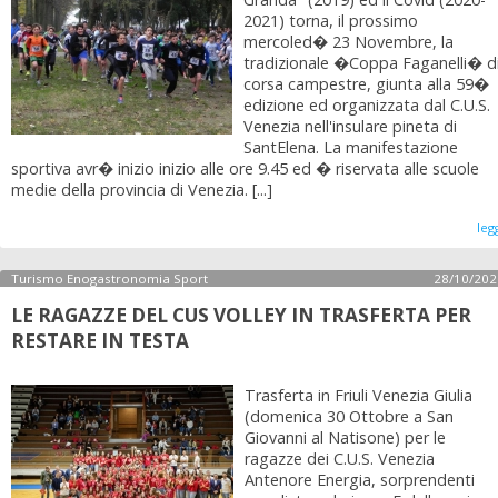
2021) torna, il prossimo
mercoled� 23 Novembre, la
tradizionale �Coppa Faganelli� d
corsa campestre, giunta alla 59�
edizione ed organizzata dal C.U.S.
Venezia nell'insulare pineta di
SantElena. La manifestazione
sportiva avr� inizio inizio alle ore 9.45 ed � riservata alle scuole
medie della provincia di Venezia. [...]
leg
Turismo Enogastronomia Sport
28/10/202
LE RAGAZZE DEL CUS VOLLEY IN TRASFERTA PER
RESTARE IN TESTA
Trasferta in Friuli Venezia Giulia
(domenica 30 Ottobre a San
Giovanni al Natisone) per le
ragazze dei C.U.S. Venezia
Antenore Energia, sorprendenti