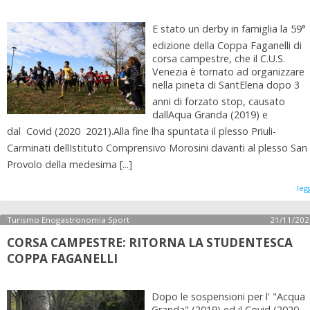
E stato un derby in famiglia la 59°
edizione della Coppa Faganelli di
corsa campestre, che il C.U.S.
Venezia è tornato ad organizzare
nella pineta di SantElena dopo 3
anni di forzato stop, causato
dallAqua Granda (2019) e
dal Covid (2020  2021).Alla fine lha spuntata il plesso Priuli-
Carminati dellIstituto Comprensivo Morosini davanti al plesso San
Provolo della medesima [...]
leg
Turismo Enogastronomia Sport
21/11/202
CORSA CAMPESTRE: RITORNA LA STUDENTESCA
COPPA FAGANELLI
Dopo le sospensioni per l' "Acqua
Granda" (2019) ed il Covid (2020-