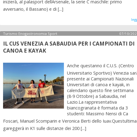
inizierà, al palasport dellArsenale, la serie C maschile: primo
avversario, il Bassano) e di [...]
leg
Turismo Enogastronomia Sport
07/10/202
IL CUS VENEZIA A SABAUDIA PER I CAMPIONATI DI
CANOA E KAYAK
Anche questanno il C.U.S. (Centro
Universitario Sportivo) Venezia sar
presente ai Campionati Nazionali
Universitari di canoa e kayak, in
calendario questo fine settimana
(8-9 Ottobre) a Sabaudia, nel
Lazio.La rappresentativa
biancogranata è formata da 3
studenti: Massimo Nensi di Ca
Foscari, Manuel Scomparin e Veronica Berti dello Iuav.Questultima
gareggerà in K1 sulle distanze dei 200 [...]