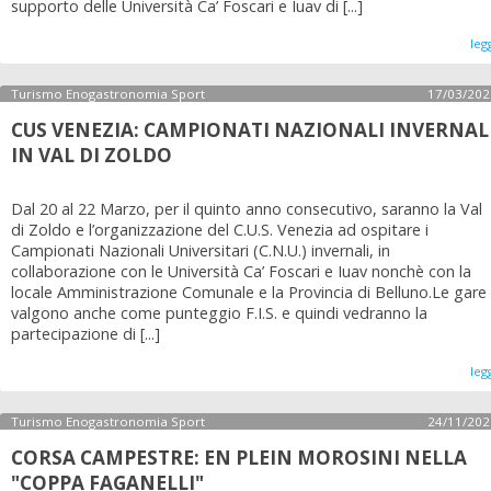
supporto delle Università Ca’ Foscari e Iuav di [...]
leg
Turismo Enogastronomia Sport
17/03/202
CUS VENEZIA: CAMPIONATI NAZIONALI INVERNAL
IN VAL DI ZOLDO
Dal 20 al 22 Marzo, per il quinto anno consecutivo, saranno la Val
di Zoldo e l’organizzazione del C.U.S. Venezia ad ospitare i
Campionati Nazionali Universitari (C.N.U.) invernali, in
collaborazione con le Università Ca’ Foscari e Iuav nonchè con la
locale Amministrazione Comunale e la Provincia di Belluno.Le gare
valgono anche come punteggio F.I.S. e quindi vedranno la
partecipazione di [...]
leg
Turismo Enogastronomia Sport
24/11/202
CORSA CAMPESTRE: EN PLEIN MOROSINI NELLA
"COPPA FAGANELLI"