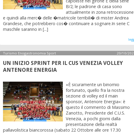
capoliste nel girone E della serie
B/2; le padrone di casa sono
attualmente in zona retrocessione
e quindi alla merc� delle �matricole terribili� di mister Andrea
Grandese, che potrebbero cos� continuare a sognare.In serie C
maschile saranno in [...]
leg
Turismo Enogastronomia Sport
20/10/202
UN INIZIO SPRINT PER IL CUS VENEZIA VOLLEY
ANTENORE ENERGIA
«È sicuramente un binomio
fortunato, quello fra la nostra
sezione di volley ed il main
sponsor, Antenore Energia»: è
questo il commento di Massimo
Zanotto, Presidente del C.U.S.
Venezia, a pochi giorni dalla
presentazione della realtà
pallavolistica biancorossa (sabato 22 Ottobre alle ore 17.30