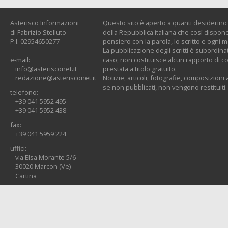
Asterisco Informazioni
Questo sito è aperto a quanti desiderino c
di Fabrizio Stelluto
della Repubblica italiana che così dispone:
P.I. 02954650277
pensiero con la parola, lo scritto e ogni 
La pubblicazione degli scritti è subordinat
e-mail:
caso, non costituisce alcun rapporto di co
info@asterisconet.it
prestata a titolo gratuito.
redazione@asterisconet.it
Notizie, articoli, fotografie, composizioni a
se non pubblicati, non vengono restituiti.
telefono:
+39 041 5952 495
+39 041 5952 438
fax:
+39 041 5959 224
uffici:
via Elsa Morante 5/6
30020 Marcon (Ve)
Cartina