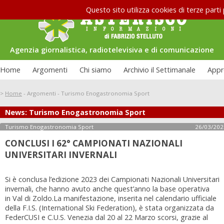
Questo sito utilizza cookies di terze parti
Agenzia giornalistica, radiotelevisiva e di comunicazione
Home
Argomenti
Chi siamo
Archivio il Settimanale
Appr
>
Home
-
Argomenti
-
Turismo Enogastronomia Sport
News: Turismo Enogastronomia Sport
Le interviste di Asterisco: Federico
uazione carceraria
Allamprese
Turismo Enogastronomia Sport
26/03/202
CONCLUSI I 62° CAMPIONATI NAZIONALI
UNIVERSITARI INVERNALI
Si è conclusa l’edizione 2023 dei Campionati Nazionali Universitari
invernali, che hanno avuto anche quest’anno la base operativa
in Val di Zoldo.La manifestazione, inserita nel calendario ufficiale
della F.I.S. (International Ski Federation), è stata organizzata da
FederCUSI e C.U.S. Venezia dal 20 al 22 Marzo scorsi, grazie al